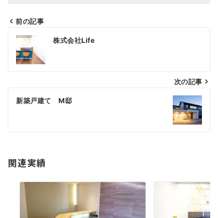
前の記事
投
株式会社Life
稿
ナ
ビ
次の記事
ゲ
新築戸建て M邸
ー
シ
ョ
関連実績
ン