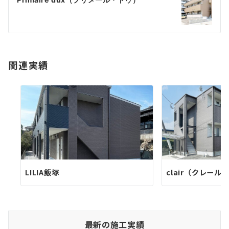
ゲ
ー
シ
ョ
関連実績
ン
LILIA飯塚
clair（クレール
最新の施工実績