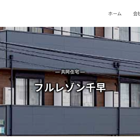
ホーム
会
— 共同住宅 —
フルレゾン千早