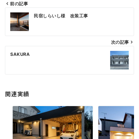
前の記事
投
民宿しらいし様 改装工事
稿
ナ
ビ
次の記事
ゲ
SAKURA
ー
シ
ョ
関連実績
ン